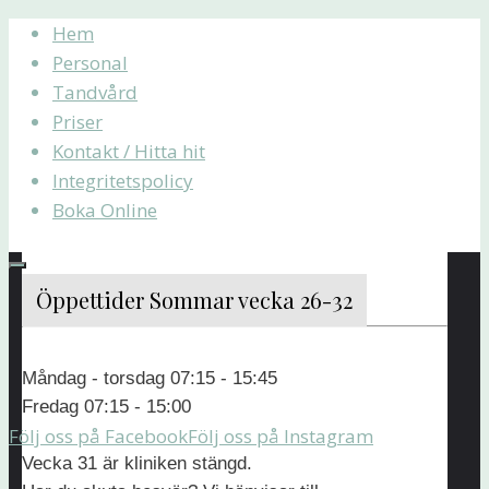
Hoppa
Skip
Hem
till
to
Personal
innehåll
content
Tandvård
Priser
Kontakt / Hitta hit
Integritetspolicy
Boka Online
Personal
Öppettider Sommar vecka 26-32
Personal
Måndag - torsdag 07:15 - 15:45
Fredag 07:15 - 15:00
Följ oss på Facebook
Följ oss på Instagram
Här
Vecka 31 är kliniken stängd.
presenteras