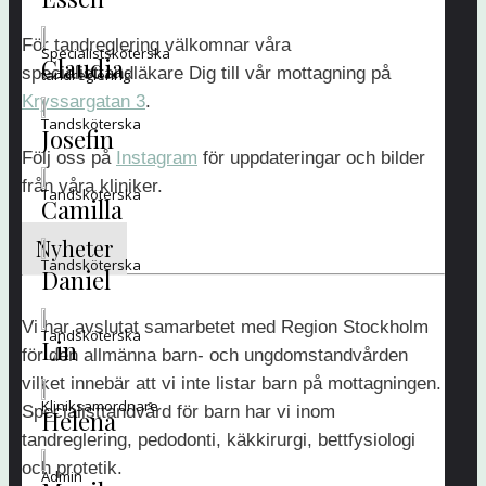
För tandreglering välkomnar våra
Specialistsköterska
Claudia
specialisttandläkare Dig till vår mottagning på
tandreglering
Kryssargatan 3
.
Tandsköterska
Josefin
Följ oss på
Instagram
för uppdateringar och bilder
från våra kliniker.
Tandsköterska
Camilla
Nyheter
Tandsköterska
Daniel
Vi har avslutat samarbetet med Region Stockholm
Tandsköterska
Lin
för den allmänna barn- och ungdomstandvården
vilket innebär att vi inte listar barn på mottagningen.
Kliniksamordnare
Specialisttandvård för barn har vi inom
Helena
tandreglering, pedodonti, käkkirurgi, bettfysiologi
och protetik.
Admin