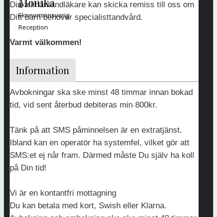
Monika
Din allmäntandläkare kan skicka remiss till oss om
&
Ekonomiansvarig
Ditt barn behöver specialisttandvård.
Reception
Varmt välkommen!
Information
Avbokningar ska ske minst 48 timmar innan bokad
tid, vid sent återbud debiteras min 800kr.
Tänk på att SMS påminnelsen är en extratjänst.
Ibland kan en operatör ha systemfel, vilket gör att
SMS:et ej når fram. Därmed måste Du själv ha koll
på Din tid!
Vi är en kontantfri mottagning
Du kan betala med kort, Swish eller Klarna.