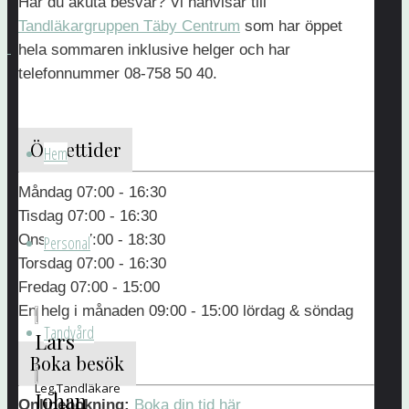
Har du akuta besvär? Vi hänvisar till
vår
Tandläkargruppen Täby Centrum
som har öppet
underbara
hela sommaren inklusive helger och har
personal.
telefonnummer 08-758 50 40.
Vi
ser
Öppettider
Hem
fram
emot
Måndag 07:00 - 16:30
att
Tisdag 07:00 - 16:30
träffa
Onsdag 07:00 - 18:30
Personal
dig,
Torsdag 07:00 - 16:30
Välkommen!
Fredag 07:00 - 15:00
En helg i månaden 09:00 - 15:00 lördag & söndag
Tandvård
Lars
Boka besök
Leg.Tandläkare
Johan
Onlinebokning:
Boka din tid här