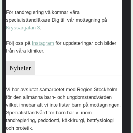
Allmäntandvård
För tandreglering välkomnar våra
specialisttandläkare Dig till vår mottagning på
Tandläkargruppen
Kryssargatan 3
.
Sjöstaden
Hammarby
Följ oss på
Instagram
för uppdateringar och bilder
Allé
från våra kliniker.
58
120
Nyheter
61
Stockholm
Tel
Vi har avslutat samarbetet med Region Stockholm
08-
för den allmänna barn- och ungdomstandvården
51
vilket innebär att vi inte listar barn på mottagningen.
Specialisttandvård för barn har vi inom
51
tandreglering, pedodonti, käkkirurgi, bettfysiologi
00
och protetik.
76