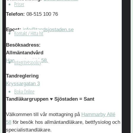
läst
Priser
och
Telefon:
08-515 100 76
godkänner
Tandläkargruppen
Epost:
info@tandsjostaden.se
Kontakt / Hitta hit
Sjöstaden
AB
Besöksadress:
Integritetspolicy
Allmäntandvård
Hammarby Allé 58.
Integritetspolicy
Name
Tandreglering
Skicka
Kryssargatan 3
Boka Online
Hitta
Tandläkargruppen ♥ Sjöstaden = Sant
hit
Välkommen till vår mottagning på
Hammarby Allé
Besöksadresser
58
för besök hos allmäntandläkare, bettfysiolog och
specialisttandläkare.