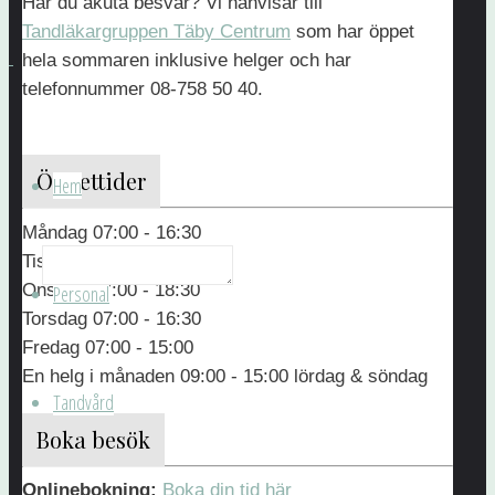
Har du akuta besvär? Vi hänvisar till
Namn
Tandläkargruppen Täby Centrum
som har öppet
*
hela sommaren inklusive helger och har
telefonnummer 08-758 50 40.
Epost
*
Öppettider
Hem
Meddelande
*
Måndag 07:00 - 16:30
Tisdag 07:00 - 16:30
Onsdag 07:00 - 18:30
Personal
GDPR
Torsdag 07:00 - 16:30
Avtal
Fredag 07:00 - 15:00
*
En helg i månaden 09:00 - 15:00 lördag & söndag
Tandvård
Boka besök
Jag
har
Onlinebokning:
Boka din tid här