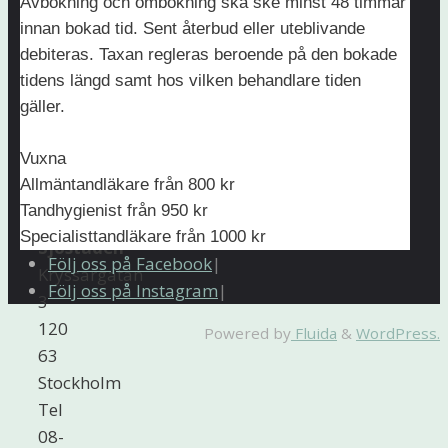
Avbokning och ombokning ska ske minst 48 timmar
innan bokad tid. Sent återbud eller uteblivande
debiteras. Taxan regleras beroende på den bokade
tidens längd samt hos vilken behandlare tiden
gäller.
Tandreglering
Vuxna
Allmäntandläkare från 800 kr
Tandhygienist från 950 kr
Tandläkargruppen
Specialisttandläkare från 1000 kr
Sjöstaden
Följ oss på Facebook
|
Kryssargatan
Följ oss på Instagram
|
3
120
Back
Powered by
Fluida
&
WordPress.
63
to
Stockholm
Top
Tel
08-