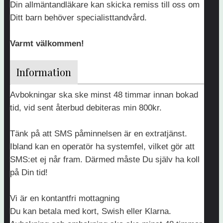
Din allmäntandläkare kan skicka remiss till oss om
info@tandsjostaden.se
Ditt barn behöver specialisttandvård.
Varmt välkommen!
Information
Avbokningar ska ske minst 48 timmar innan bokad
tid, vid sent återbud debiteras min 800kr.
Tänk på att SMS påminnelsen är en extratjänst.
Ibland kan en operatör ha systemfel, vilket gör att
SMS:et ej når fram. Därmed måste Du själv ha koll
på Din tid!
Vi är en kontantfri mottagning
Du kan betala med kort, Swish eller Klarna.