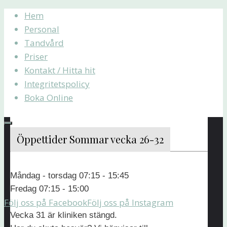
Hoppa
Skip
Hem
till
to
Personal
innehåll
content
Tandvård
Priser
Kontakt / Hitta hit
Integritetspolicy
Boka Online
Kontakta
Öppettider Sommar vecka 26-32
Kontakta
Måndag - torsdag 07:15 - 15:45
Fredag 07:15 - 15:00
Oss
Följ oss på Facebook
Följ oss på Instagram
Vecka 31 är kliniken stängd.